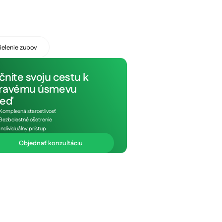
ielenie zubov
čnite svoju cestu k
ravému úsmevu
eď
Komplexná starostlivosť
Bezbolestné ošetrenie
Individuálny prístup
Objednať konzultáciu
8h