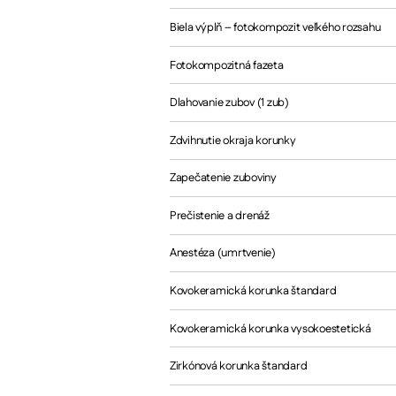
Biela výplň – fotokompozit veľkého rozsahu
Fotokompozitná fazeta
Dlahovanie zubov (1 zub)
Zdvihnutie okraja korunky
Zapečatenie zuboviny
Prečistenie a drenáž
Anestéza (umrtvenie)
Kovokeramická korunka štandard
Kovokeramická korunka vysokoestetická
Zirkónová korunka štandard