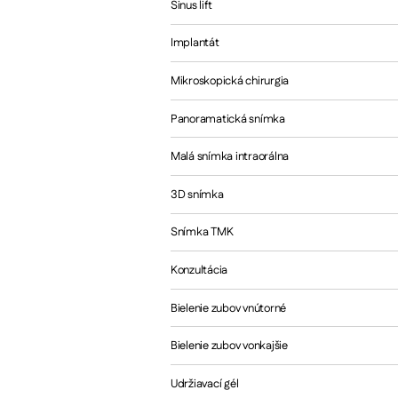
Sinus lift
Implantát
Mikroskopická chirurgia
Panoramatická snímka
Malá snímka intraorálna
3D snímka
Snímka TMK
Konzultácia
Bielenie zubov vnútorné
Bielenie zubov vonkajšie
Udržiavací gél