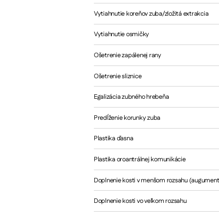
Vytiahnutie koreňov zuba/zložitá extrakcia
Vytiahnutie osmičky
Ošetrenie zapálenej rany
Ošetrenie sliznice
Egalizácia zubného hrebeňa
Predĺženie korunky zuba
Plastika ďasna
Plastika oroantrálnej komunikácie
Doplnenie kosti v menšom rozsahu (augument
Doplnenie kosti vo veľkom rozsahu