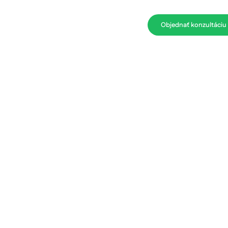
tetické rekonštrukcie
Kontakt
+421 910 722 635
Objednať konzultáciu
eb