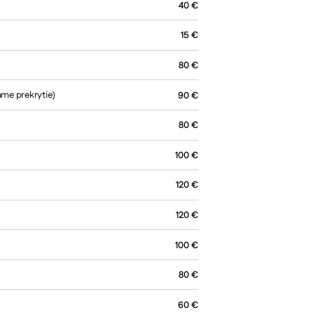
40
€
15
€
80
€
ame prekrytie)
90
€
80
€
100
€
120
€
120
€
100
€
80
€
60
€