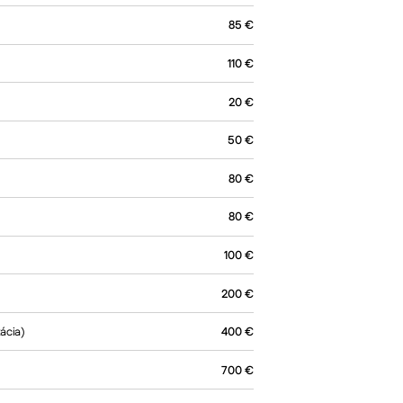
85
€
110
€
20
€
50
€
80
€
80
€
100
€
200
€
ácia)
400
€
700
€