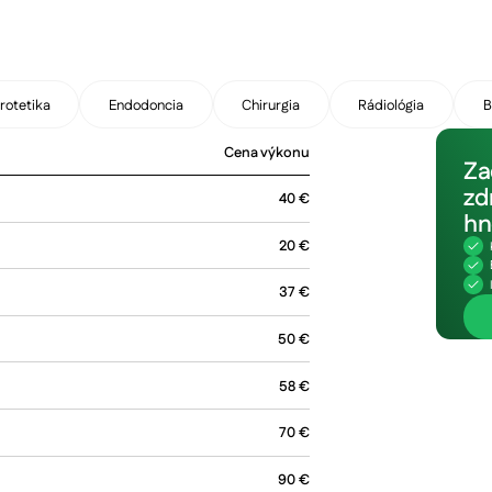
rotetika
Endodoncia
Chirurgia
Rádiológia
B
Cena výkonu
Za
zd
40
€
hn
20
€
37
€
50
€
Termín do 4
58
€
70
€
90
€