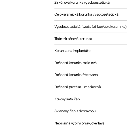
Zirkónová korunka vysokoestetická
Celokeramická korunka vysokoestetická
Vysokoestetická fazeta (zirkón/celokeramika)
Titán-zirkónová korunka
Korunka na implantáte
Dočasná korunka razidlová
Dočasná korunka frézovaná
Dočasná protéza - medzerník
Kovový liaty čáp
Sklenený čap s dostavbou
Nepriama výplň (onlay, overlay)