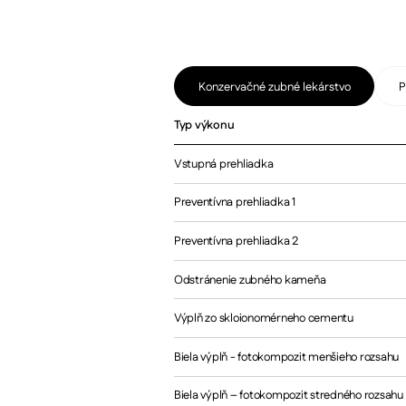
Konzervačné zubné lekárstvo
P
Typ výkonu
Vstupná prehliadka
Preventívna prehliadka 1
Preventívna prehliadka 2
Odstránenie zubného kameňa
Výplň zo skloionomérneho cementu
Biela výplň - fotokompozit menšieho rozsahu
Biela výplň – fotokompozit stredného rozsahu