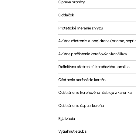
Oprava protézy
Odtlačok
Protetické meranie zhryzu
Akútne ošetrenie zubnej drene (priame, nepri
Akútne prečistenie koreňových kanálikov
Definitívne ošetrenie 1 koreňového kanálika
Ošetrenie perforácie koreňa
Odstránenie koreňového nástroja z kanálika
Odstránenie čapu z koreňa
Egalizácia
Vytiahnutie zuba