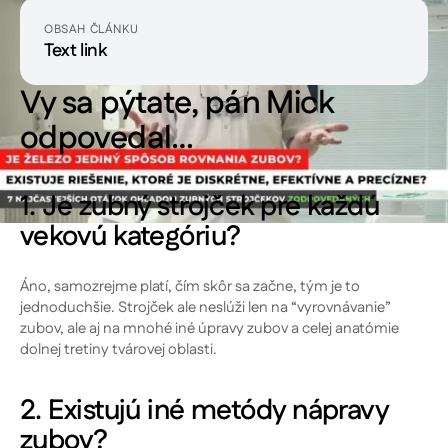
OBSAH ČLÁNKU
Text link
Vy sa pýtate, pán Mick
odpovedal…
1. Je zubný strojček pre každú
vekovú kategóriu?
Áno, samozrejme platí, čím skôr sa začne, tým je to
jednoduchšie. Strojček ale neslúži len na “vyrovnávanie”
zubov, ale aj na mnohé iné úpravy zubov a celej anatómie
dolnej tretiny tvárovej oblasti.
2. Existujú iné metódy nápravy
zubov?