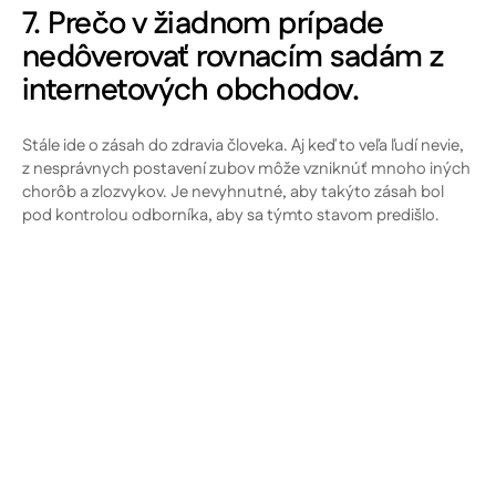
7. Prečo v žiadnom prípade
nedôverovať rovnacím sadám z
internetových obchodov.
Stále ide o zásah do zdravia človeka. Aj keď to veľa ľudí nevie,
z nesprávnych postavení zubov môže vzniknúť mnoho iných
chorôb a zlozvykov. Je nevyhnutné, aby takýto zásah bol
pod kontrolou odborníka, aby sa týmto stavom predišlo.