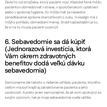
Závisí to od strojčeka, ktorý pacient nosí. Klasické fixné môžu
pacientov obmedzovať v strave, v spoločenskom uplatnení
alebo v správnej hygiene, čo môže mať za následok
zanedbávanie správne starostlivosti o zuby. Invisalign má z
môjho pohľadu obmedzení menej. Snáď najčastejším je to,
že si na to musia pacienti zvyknúť.
6. Sebavedomie sa dá kúpiť
(Jednorazová investícia, ktorá
Vám okrem zdravotných
benefitov dodá veľkú dávku
sebavedomia)
Samozrejme ide takisto o riešenie vzhľadu pacienta, ktorého
cieľom má byť krajší aj zatraktívnenie pacienta a jeho
osobnosti. A preto je len samozrejmé, že ak som spokojný so
svojím výzorom, tak je moje sebavedomie oveľa väčšie.