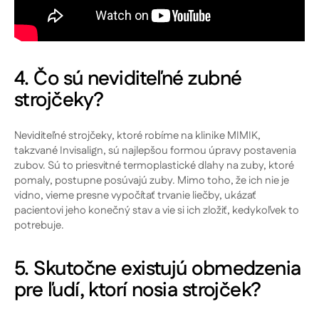
4. Čo sú neviditeľné zubné
strojčeky?
Neviditeľné strojčeky, ktoré robíme na klinike MIMIK,
takzvané Invisalign, sú najlepšou formou úpravy postavenia
zubov. Sú to priesvitné termoplastické dlahy na zuby, ktoré
pomaly, postupne posúvajú zuby. Mimo toho, že ich nie je
vidno, vieme presne vypočítať trvanie liečby, ukázať
pacientovi jeho konečný stav a vie si ich zložiť, kedykoľvek to
potrebuje.
5. Skutočne existujú obmedzenia
pre ľudí, ktorí nosia strojček?