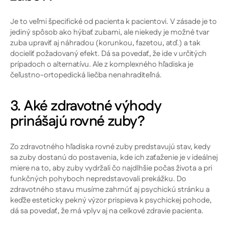
Je to veľmi špecifické od pacienta k pacientovi. V zásade je to
jediný spôsob ako hýbať zubami, ale niekedy je možné tvar
zuba upraviť aj náhradou (korunkou, fazetou, atď.) a tak
docieliť požadovaný efekt. Dá sa povedať, že ide v určitých
prípadoch o alternatívu. Ale z komplexného hľadiska je
čeľustno-ortopedická liečba nenahraditeľná.
3. Aké zdravotné výhody
prinášajú rovné zuby?
Zo zdravotného hľadiska rovné zuby predstavujú stav, kedy
sa zuby dostanú do postavenia, kde ich zaťaženie je v ideálnej
miere na to, aby zuby vydržali čo najdlhšie počas života a pri
funkčných pohyboch nepredstavovali prekážku. Do
zdravotného stavu musíme zahrnúť aj psychickú stránku a
keďže
esteticky pekný výzor
prispieva k psychickej pohode,
dá sa povedať, že má vplyv aj na celkové zdravie pacienta.