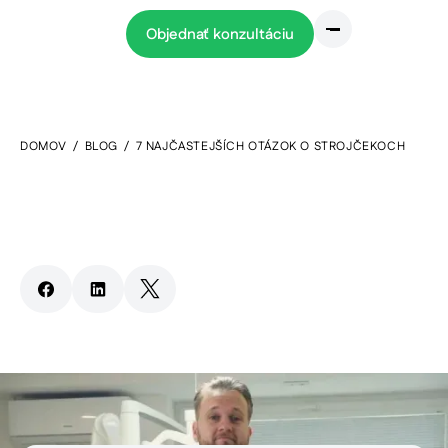
Objednať konzultáciu
BLOG
DOMOV
/
BLOG
/
7 NAJČASTEJŠÍCH OTÁZOK O STROJČEKOCH
7 najčastejších otázok o
strojčekoch
5
min read
Zdieľať článok
Pokračovať na článok