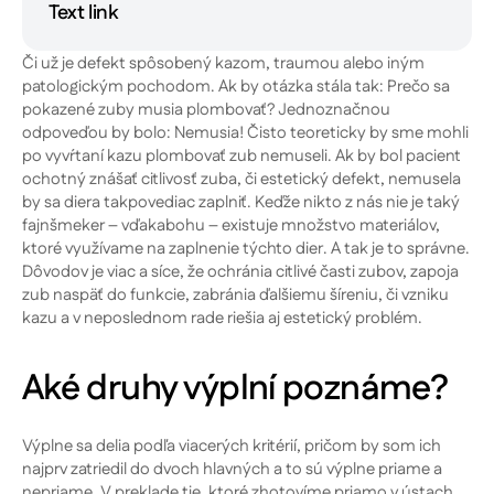
Text link
Či už je defekt spôsobený kazom, traumou alebo iným
patologickým pochodom. Ak by otázka stála tak: Prečo sa
pokazené zuby musia plombovať? Jednoznačnou
odpoveďou by bolo: Nemusia! Čisto teoreticky by sme mohli
po vyvŕtaní kazu plombovať zub nemuseli. Ak by bol pacient
ochotný znášať citlivosť zuba, či estetický defekt, nemusela
by sa diera takpovediac zaplniť. Keďže nikto z nás nie je taký
fajnšmeker – vďakabohu – existuje množstvo materiálov,
ktoré využívame na zaplnenie týchto dier. A tak je to správne.
Dôvodov je viac a síce, že ochránia citlivé časti zubov, zapoja
zub naspäť do funkcie, zabránia ďalšiemu šíreniu, či vzniku
kazu a v neposlednom rade riešia aj estetický problém.
Aké druhy výplní poznáme?
Výplne sa delia podľa viacerých kritérií, pričom by som ich
najprv zatriedil do dvoch hlavných a to sú výplne priame a
nepriame. V preklade tie, ktoré zhotovíme priamo v ústach