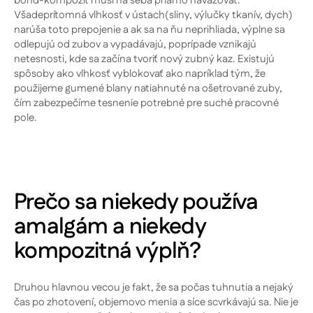
Všadeprítomná vlhkosť v ústach(sliny, výlučky tkanív, dych)
narúša toto prepojenie a ak sa na ňu neprihliada, výplne sa
odlepujú od zubov a vypadávajú, poprípade vznikajú
netesnosti, kde sa začína tvoriť nový zubný kaz. Existujú
spôsoby ako vlhkosť vyblokovať ako napríklad tým, že
použijeme gumené blany natiahnuté na ošetrované zuby,
čím zabezpečíme tesnenie potrebné pre suché pracovné
pole.
Prečo sa niekedy používa
amalgám a niekedy
kompozitná výplň?
Druhou hlavnou vecou je fakt, že sa počas tuhnutia a nejaký
čas po zhotovení, objemovo menia a síce scvrkávajú sa. Nie je