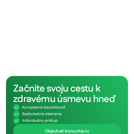
Začnite svoju cestu k
zdravému úsmevu hneď
Komplexná starostlivosť
Bezbolestné ošetrenie
Individuálny prístup
Objednať konzultáciu