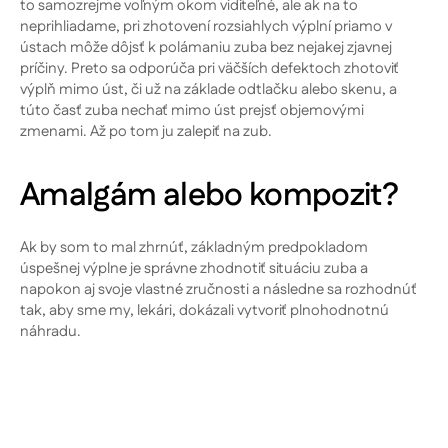
to samozrejme voľným okom viditeľné, ale ak na to
neprihliadame, pri zhotovení rozsiahlych výplní priamo v
ústach môže dôjsť k polámaniu zuba bez nejakej zjavnej
príčiny. Preto sa odporúča pri väčších defektoch zhotoviť
výplň mimo úst, či už na základe odtlačku alebo skenu, a
túto časť zuba nechať mimo úst prejsť objemovými
zmenami. Až po tom ju zalepiť na zub.
Amalgám alebo kompozit?
Ak by som to mal zhrnúť, základným predpokladom
úspešnej výplne je správne zhodnotiť situáciu zuba a
napokon aj svoje vlastné zručnosti a následne sa rozhodnúť
tak, aby sme my, lekári, dokázali vytvoriť plnohodnotnú
náhradu.