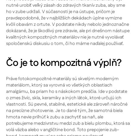
nutné urobiť veľký zásah do zdravých tkanív zuba, aby sme
ho v zube udržali. V súčasnosti je na ústupe, pričom je
pravdepodobné, že v najbližších dekádach úplne vymizne
kvôli obavám z ortute. V podstate nikdy nebolo jednoznačne
dokázané, že je škodlivý pre zdravie, ale pri dnešnom nástupe
kvalitných kompozitných materiálov nie je nutné vyvolávať
spoločenskú diskusiu o tom, či ho máme naďalej používať.
Čo je to kompozitná výplň?
Práve fotokompozitné materiály sú skvelým moderným
materiálom, ktorý sa vyrovná vo všetkých oblastiach
amalgámu, ba priam ho s náskokom predčia. Ide v podstate
o zmes živíc, skla, keramiky a iných látok, ktoré určujú ich
vlastnosti. Sú pevné, stabilné, estetické ale zároveň náročné
na precízne zhotovenie. Je to dané tým, že samotná biela
hmota nevie priľnúť k zubu a zachytiť sa naň, ale
potrebujeme medzivrstvu medzi zub a bielu plombu, ktorá sa
volá väzba alebo v angličtine bond. Toto prepojenie zub-
bond-kompozit musí na seba priamo naväzovať.