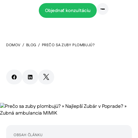
Objednať konzultáciu
BLOG
DOMOV
/
BLOG
/
PREČO SA ZUBY PLOMBUJÚ?
Prečo sa zuby plombujú?
5
min read
Zdieľať článok
Pokračovať na článok
OBSAH ČLÁNKU