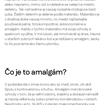
alebo nepriamo, mimo úst a následne sa nalepí na miesto
defektu. Tak nahradíme aj naozaj rozsiahle chýbajúce časti
zuba. Ďalším delením je delenie podľa materiálu. Materiálov je
v dnešnej dobe naozaj mnoho, no medzi najčastejšie
používané patria: fotokompozitné, skloionomérne a
amalgám. Každý z týchto materiálov má svoje výhody a
spektrum využitia. V minulosti, ale mnohokrát aj dnes, hlavne
u starších zubných lekárov bol a je obľúbený amalgám, laicky
to čo poznáme ako čiernu plombu.
Čo je to amalgám?
V podstate ide o zmes kovov ako sú meď, zinok, cín atď.
Spolu s kontroverznou ortuťou. Amalgám mal obrovské
výhody v tom, že je veľmi odolný, stabilný a dokázal nahradiť
aj naozaj veľké kusy zubov priamou kondenzáciou v ústach.
Nevýhodou je to, že drží v zube len makromechanicky a je