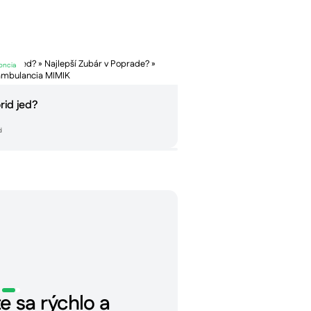
oncia
orid jed?
d
e sa rýchlo a