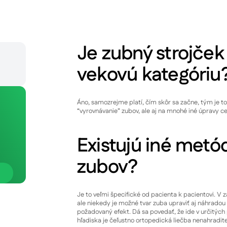
Je zubný strojček
vekovú kategóriu
Áno, samozrejme platí, čím skôr sa začne, tým je to
“vyrovnávanie” zubov, ale aj na mnohé iné úpravy cel
Existujú iné metó
zubov?
Je to veľmi špecifické od pacienta k pacientovi. V 
ale niekedy je možné tvar zuba upraviť aj náhradou 
požadovaný efekt. Dá sa povedať, že ide v určitých
hľadiska je čeľustno ortopedická liečba nenahradite