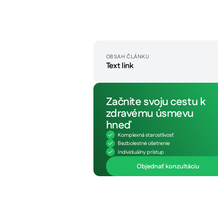
OBSAH ČLÁNKU
Text link
Začnite svoju cestu k
zdravému úsmevu
hneď
Komplexná starostlivosť
Bezbolestné ošetrenie
Individuálny prístup
Objednať konzultáciu
Termín do 48h