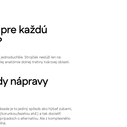
 pre každú
?
 jednoduchšie. Strojček neslúži len na
ej anatómie dolnej tretiny tvárovej oblasti.
dy nápravy
zásade je to jediný spôsob ako hýbať zubami,
(korunkou,fazetou atď.) a tak docieliť
 prípadoch o alternatívu. Ale z komplexného
ľná.