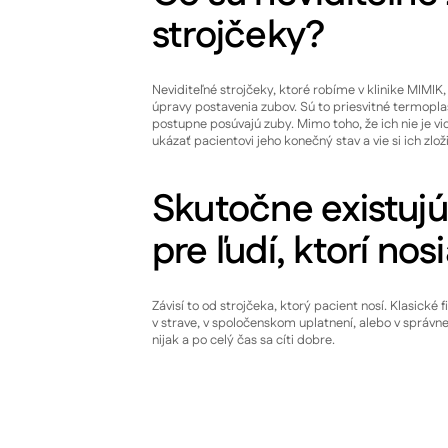
strojčeky?
Neviditeľné strojčeky, ktoré robíme v klinike MIMIK,
úpravy postavenia zubov. Sú to priesvitné termopla
postupne posúvajú zuby. Mimo toho, že ich nie je vi
ukázať pacientovi jeho konečný stav a vie si ich zlo
Skutočne existuj
pre ľudí, ktorí nos
Závisí to od strojčeka, ktorý pacient nosí. Klasick
v strave, v spoločenskom uplatnení, alebo v správn
nijak a po celý čas sa cíti dobre.