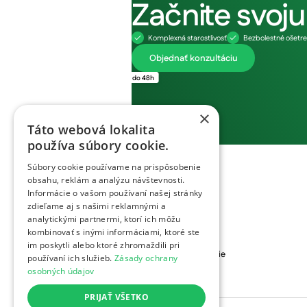
Začnite svoj
Komplexná starostlivosť
Bezbolestné ošetre
Objednať konzultáciu
Termín do 48h
×
Táto webová lokalita
používa súbory cookie.
Klinika
Súbory cookie používame na prispôsobenie
Služby
obsahu, reklám a analýzu návštevnosti.
Cenník
Informácie o vašom používaní našej stránky
zdieľame aj s našimi reklamnými a
Blog
analytickými partnermi, ktorí ich môžu
O nás
kombinovať s inými informáciami, ktoré ste
Invisalign
im poskytli alebo ktoré zhromaždili pri
Estetické rekonštrukcie
používaní ich služieb.
Zásady ochrany
Kontakt
osobných údajov
PRIJAŤ VŠETKO
Cookies