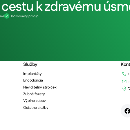
u cestu k zdravému ús
nie
Individuálny prístup
Služby
Kont
Implantáty
+
Endodoncia
i
Neviditeľný strojček
D
Zubné fazety
Výplne zubov
Ostatné služby