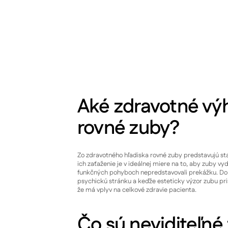
Aké zdravotné vý
rovné zuby?
Zo zdravotného hľadiska rovné zuby predstavujú st
ich zaťaženie je v ideálnej miere na to, aby zuby vyd
funkčných pohyboch nepredstavovali prekážku. Do
psychickú stránku a keďže esteticky výzor zubu pr
že má vplyv na celkové zdravie pacienta.
Čo sú neviditeľné