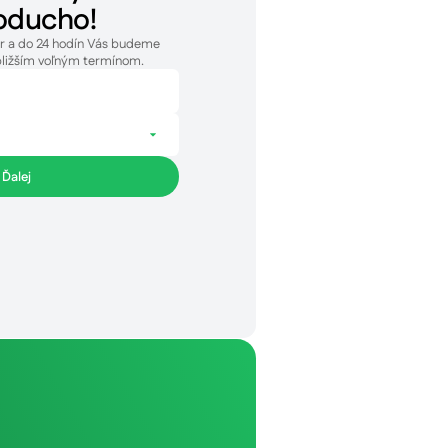
oducho!
ár a do 24 hodín Vás budeme
bližším voľným termínom.
Ďalej