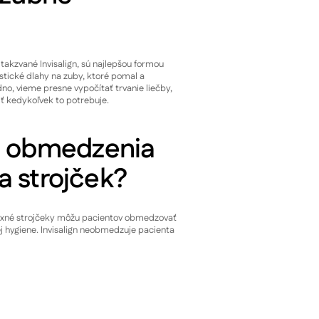
 takzvané Invisalign, sú najlepšou formou
stické dlahy na zuby, ktoré pomal a
dno, vieme presne vypočítať trvanie liečby,
žiť kedykoľvek to potrebuje.
ú obmedzenia
ia strojček?
é fixné strojčeky môžu pacientov obmedzovať
ej hygiene. Invisalign neobmedzuje pacienta