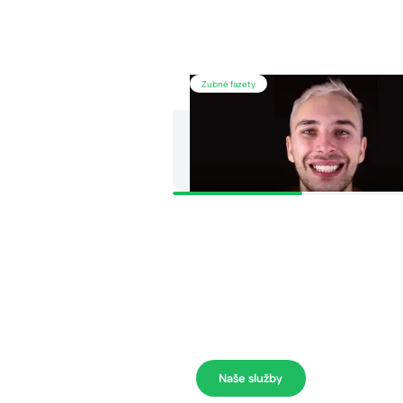
Prečítajte
si
Zubné fazety
článok
Chcem nový úsmev. Aké sú moje
možnosti?
5
min read
PRVÁ PREHLIADKA
Váš zdravý ús
vzdialený len 
Naše služby