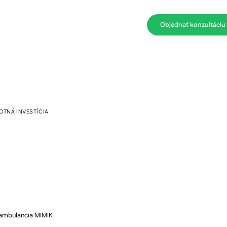
tetické rekonštrukcie
Kontakt
+421 910 722 635
Objednať konzultáciu
OTNÁ INVESTÍCIA
uby, doživotná