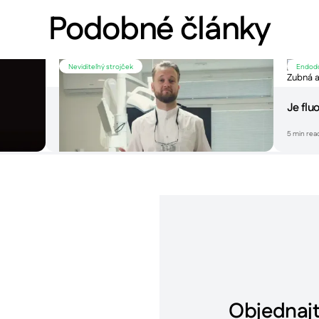
Podobné články
Prečítajte
Prečítajte
si
si
Neviditeľný strojček
Endod
článok
článok
7 najčastejších otázok o strojčekoch
Je flu
5
min read
5
min rea
mev je
pár klikov
Objednajt