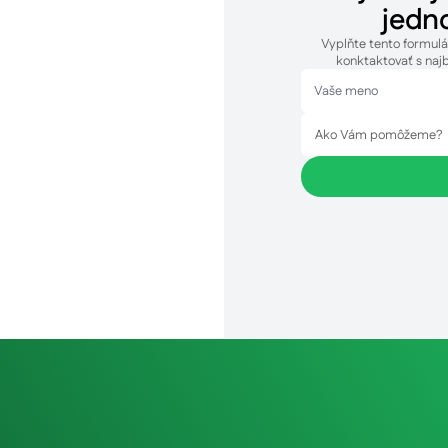
jedn
Vyplňte tento formul
konktaktovať s naj
Ako Vám pomôžeme?