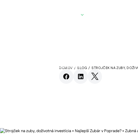
Služby
Cenník
Blog
O nás
Invisalign
Es
Zdieľať článok
BLOG
DOMOV
/
BLOG
/
STROJČEK NA ZUBY, DOŽIV
Strojček na z
investícia
5
min read
Pokračovať na článok