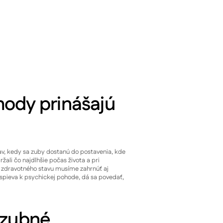
hody prinášajú
av, kedy sa zuby dostanú do postavenia, kde
ržali čo najdlhšie počas života a pri
 zdravotného stavu musíme zahrnúť aj
ispieva k psychickej pohode, dá sa povedať,
 zubné