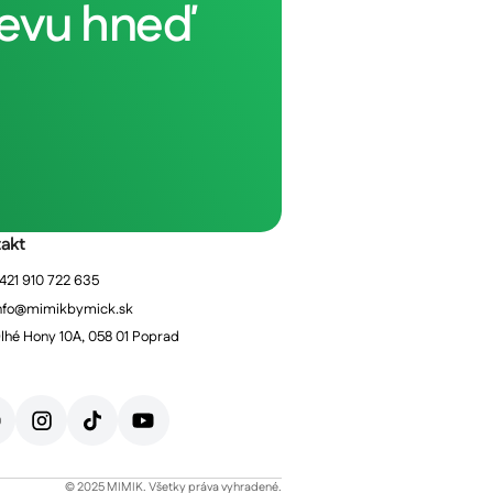
mevu hneď
akt
421 910 722 635
nfo@mimikbymick.sk
lhé Hony 10A, 058 01 Poprad
© 2025 MIMIK. Všetky práva vyhradené.